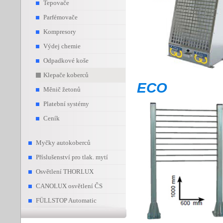
Tepovače
Parfémovače
Kompresory
Výdej chemie
Odpadkové koše
Klepače koberců
ECO
Měnič žetonů
Platební systémy
Ceník
Myčky autokoberců
Příslušenství pro tlak. mytí
Osvětlení THORLUX
CANOLUX osvětlení ČS
FÜLLSTOP Automatic