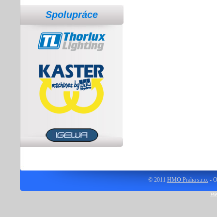
Spolupráce
© 2011
HMO Praha s.r.o.
- O
We