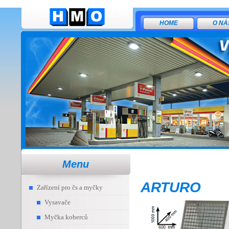
HOME
O NÁ
Menu
ARTURO
Zařízení pro čs a myčky
Vysavače
Myčka koberců